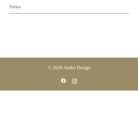
News
© 2026 Junko Design
https://www.facebook.com/JunkoDesig
https://www.instagram.com/junko.