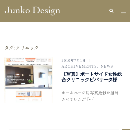
コ
ト
検
ン
索
グ
テ
ル
ン
メ
ツ
ニ
へ
タグ:
クリニック
ュ
ス
ー
キ
2010年7月1日
ッ
ARCHIVEMENTS
、
NEWS
プ
【写真】ポートサイド女性総
合クリニックビバリータ様
ホームページ用写真撮影を担当
させていただ […]