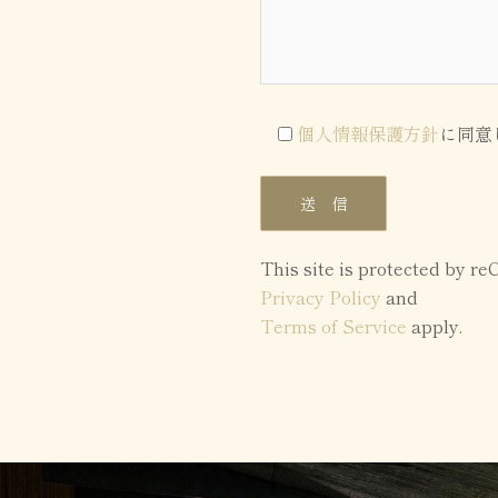
個人情報保護方針
に同意
This site is protected by 
Privacy Policy
and
Terms of Service
apply.