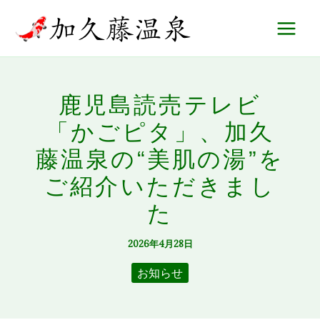
内
Main
容
Menu
を
ス
鹿児島読売テレビ
キ
ッ
「かごピタ」、加久
プ
藤温泉の“美肌の湯”を
ご紹介いただきまし
た
2026年4月28日
お知らせ