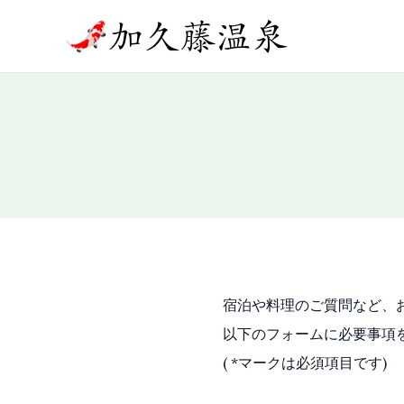
内
容
を
ス
キ
ッ
プ
宿泊や料理のご質問など、
以下のフォームに必要事項
( *マークは必須項目です)